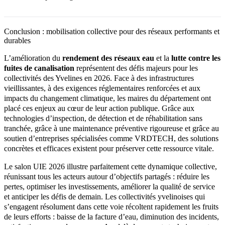
concrètes et nouer des partenariats. Il facilite la diffusion des
Faire appel à VRDTECH permet de bénéficier d’une expertise
connaissances sur l’amélioration du rendement des réseaux, la lutte
technique pointue, d’équipements performants (caméras haute
contre les fuites et l’adaptation au changement climatique.
Conclusion : mobilisation collective pour des réseaux performants et
définition, hydrocureurs, matériel de chemisage), d’une
durables
connaissance fine du territoire yvelinois, d’une réactivité en cas
d’urgence et d’un accompagnement conseil personnalisé.
L’amélioration du
rendement des réseaux eau
et la
lutte contre les
L’entreprise propose une offre complète, de l’inspection au
fuites de canalisation
représentent des défis majeurs pour les
diagnostic jusqu’à la réhabilitation, avec une approche transparente
collectivités des Yvelines en 2026. Face à des infrastructures
et pédagogique appréciée des collectivités.
vieillissantes, à des exigences réglementaires renforcées et aux
impacts du changement climatique, les maires du département ont
placé ces enjeux au cœur de leur action publique. Grâce aux
technologies d’inspection, de détection et de réhabilitation sans
tranchée, grâce à une maintenance préventive rigoureuse et grâce au
soutien d’entreprises spécialisées comme VRDTECH, des solutions
concrètes et efficaces existent pour préserver cette ressource vitale.
Le salon UIE 2026 illustre parfaitement cette dynamique collective,
réunissant tous les acteurs autour d’objectifs partagés : réduire les
pertes, optimiser les investissements, améliorer la qualité de service
et anticiper les défis de demain. Les collectivités yvelinoises qui
s’engagent résolument dans cette voie récoltent rapidement les fruits
de leurs efforts : baisse de la facture d’eau, diminution des incidents,