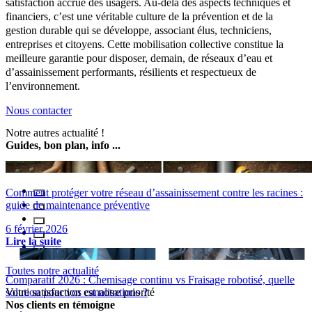
satisfaction accrue des usagers. Au-delà des aspects techniques et
financiers, c’est une véritable culture de la prévention et de la
gestion durable qui se développe, associant élus, techniciens,
entreprises et citoyens. Cette mobilisation collective constitue la
meilleure garantie pour disposer, demain, de réseaux d’eau et
d’assainissement performants, résilients et respectueux de
l’environnement.
Nous contacter
Notre autres actualité !
Guides, bon plan, info ...
Comment protéger votre réseau d’assainissement contre les racines :
guide de maintenance préventive
6 février 2026
Lire la suite
Toutes notre actualité
Comparatif 2026 : Chemisage continu vs Fraisage robotisé, quelle
solution pour vos canalisations ?
Votre satisfaction est notre priorité
Nos clients en témoigne