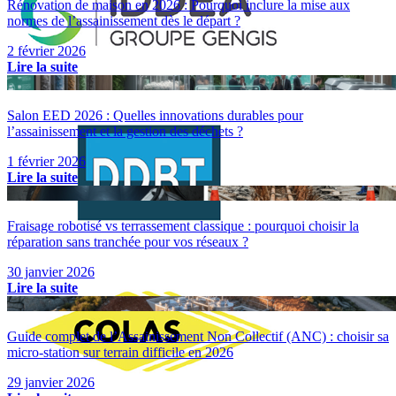
Rénovation de maison en 2026 : Pourquoi inclure la mise aux
normes de l’assainissement dès le départ ?
2 février 2026
Lire la suite
Salon EED 2026 : Quelles innovations durables pour
l’assainissement et la gestion des déchets ?
1 février 2026
Lire la suite
Fraisage robotisé vs terrassement classique : pourquoi choisir la
réparation sans tranchée pour vos réseaux ?
30 janvier 2026
Lire la suite
Guide complet de l’Assainissement Non Collectif (ANC) : choisir sa
micro-station sur terrain difficile en 2026
29 janvier 2026