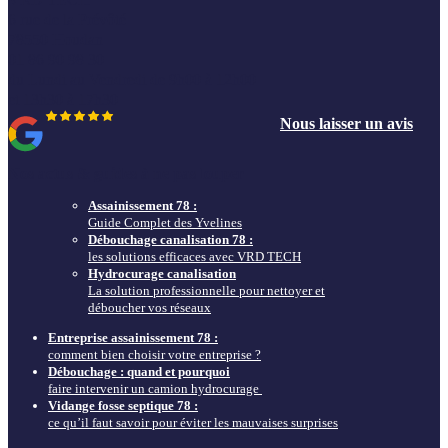
6 rue de la Prévôté
78550 Houdan
01 86 90 98 30
du Lundi au Vendredi de 9h00 à 12h00
et 13h30 à 17h30
Nous laisser un avis
Nos actus & guides à ne pas louper
Assainissement 78 :
Guide Complet des Yvelines
Débouchage canalisation 78 :
les solutions efficaces avec VRD TECH
Hydrocurage canalisation
La solution professionnelle pour nettoyer et
déboucher vos réseaux
Entreprise assainissement 78 :
comment bien choisir votre entreprise ?
Débouchage : quand et pourquoi
faire intervenir un camion hydrocurage
Vidange fosse septique 78 :
ce qu’il faut savoir pour éviter les mauvaises surprises