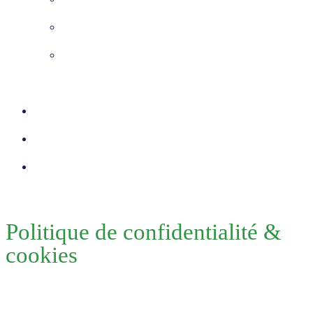
Chemisage Canalisation
VRD – Voirie et Réseaux
Divers
Réalisations
Actu
Contact
Politique de confidentialité &
cookies