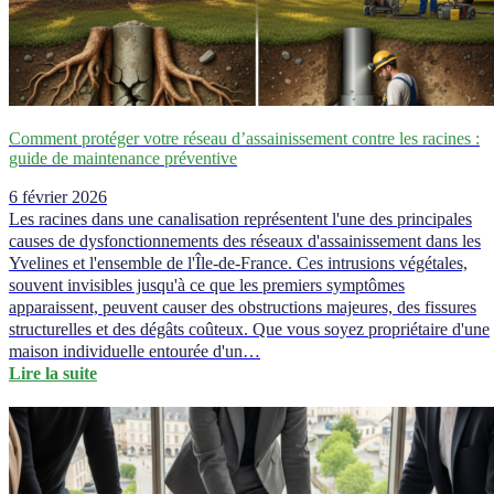
Comment protéger votre réseau d’assainissement contre les racines :
guide de maintenance préventive
6 février 2026
Les racines dans une canalisation représentent l'une des principales
causes de dysfonctionnements des réseaux d'assainissement dans les
Yvelines et l'ensemble de l'Île-de-France. Ces intrusions végétales,
souvent invisibles jusqu'à ce que les premiers symptômes
apparaissent, peuvent causer des obstructions majeures, des fissures
structurelles et des dégâts coûteux. Que vous soyez propriétaire d'une
maison individuelle entourée d'un…
Lire la suite