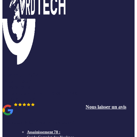
VRD TECH
6 rue de la Prévôté
78550 Houdan
01 86 90 98 30
du Lundi au Vendredi de 9h00 à 12h00
et 13h30 à 17h30
Nous laisser un avis
Nos actus & guides à ne pas louper
Assainissement 78 :