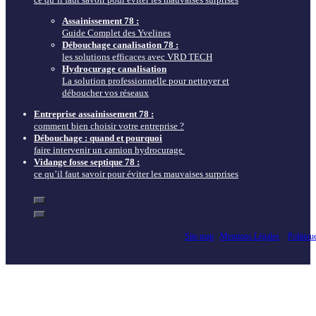
Assainissement 78 :
Guide Complet des Yvelines
Débouchage canalisation 78 :
les solutions efficaces avec VRD TECH
Hydrocurage canalisation
La solution professionnelle pour nettoyer et
déboucher vos réseaux
Entreprise assainissement 78 :
comment bien choisir votre entreprise ?
Débouchage : quand et pourquoi
faire intervenir un camion hydrocurage
Vidange fosse septique 78 :
ce qu’il faut savoir pour éviter les mauvaises surprises
Copyright © 2025 VRDTECH tous droits réservés –
Site map
–
Mentions Légales
–
Politiqu