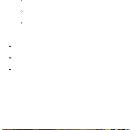
Chemisage Canalisation
VRD – Voirie et Réseaux
Divers
Réalisations
Actu
Contact