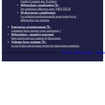
Guide Complet des Yvelines
Débouchage canalisation 78 :
les solutions efficaces avec VRD TECH
Hydrocurage canalisation
La solution professionnelle pour nettoyer et
déboucher vos réseaux
Entreprise assainissement 78 :
comment bien choisir votre entreprise ?
Débouchage : quand et pourquoi
faire intervenir un camion hydrocurage
Vidange fosse septique 78 :
ce qu’il faut savoir pour éviter les mauvaises surprises
Copyright © 2025 VRDTECH tous droits réservés –
Site map
–
Mentions Légales
–
Politiqu