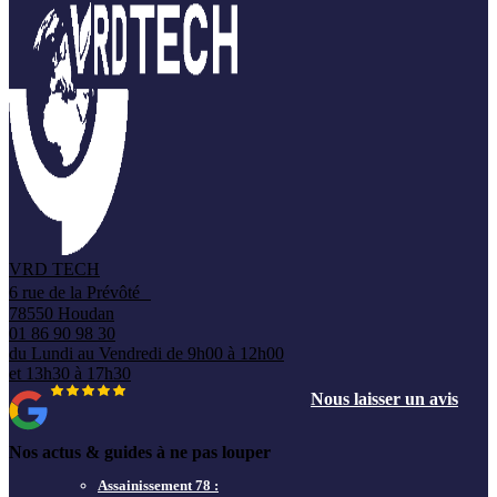
VRD TECH
6 rue de la Prévôté
78550 Houdan
01 86 90 98 30
du Lundi au Vendredi de 9h00 à 12h00
et 13h30 à 17h30
Nous laisser un avis
Nos actus & guides à ne pas louper
Assainissement 78 :