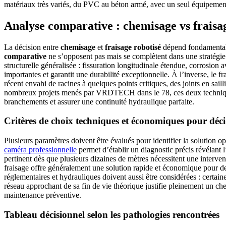
matériaux très variés, du PVC au béton armé, avec un seul équipemen
Analyse comparative : chemisage vs fraisag
La décision entre
chemisage
et
fraisage robotisé
dépend fondamentale
comparative
ne s’opposent pas mais se complètent dans une stratégie 
structurelle généralisée : fissuration longitudinale étendue, corrosion
importantes et garantit une durabilité exceptionnelle. À l’inverse, le 
récent envahi de racines à quelques points critiques, des joints en sail
nombreux projets menés par VRDTECH dans le 78, ces deux techniques s
branchements et assurer une continuité hydraulique parfaite.
Critères de choix techniques et économiques pour déc
Plusieurs paramètres doivent être évalués pour identifier la solution op
caméra professionnelle
permet d’établir un diagnostic précis révélant
pertinent dès que plusieurs dizaines de mètres nécessitent une intervent
fraisage offre généralement une solution rapide et économique pour d
réglementaires et hydrauliques doivent aussi être considérées : certain
réseau approchant de sa fin de vie théorique justifie pleinement un c
maintenance préventive.
Tableau décisionnel selon les pathologies rencontrées