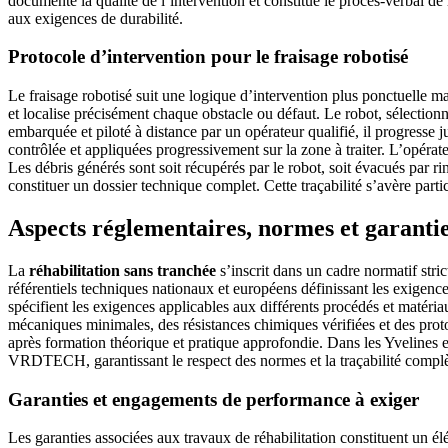
documente la qualité de l’intervention et constitue le procès-verbal 
aux exigences de durabilité.
Protocole d’intervention pour le fraisage robotisé
Le fraisage robotisé suit une logique d’intervention plus ponctuelle m
et localise précisément chaque obstacle ou défaut. Le robot, sélectionn
embarquée et piloté à distance par un opérateur qualifié, il progresse ju
contrôlée et appliquées progressivement sur la zone à traiter. L’opérateu
Les débris générés sont soit récupérés par le robot, soit évacués par r
constituer un dossier technique complet. Cette traçabilité s’avère parti
Aspects réglementaires, normes et garanti
La
réhabilitation sans tranchée
s’inscrit dans un cadre normatif stric
référentiels techniques nationaux et européens définissant les exige
spécifient les exigences applicables aux différents procédés et matér
mécaniques minimales, des résistances chimiques vérifiées et des proto
après formation théorique et pratique approfondie. Dans les Yvelines e
VRDTECH, garantissant le respect des normes et la traçabilité complèt
Garanties et engagements de performance à exiger
Les garanties associées aux travaux de réhabilitation constituent un élé