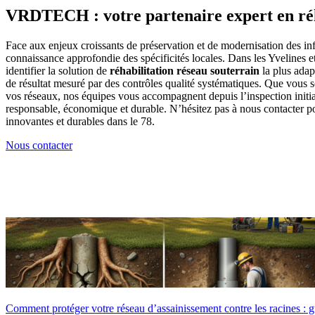
fiabilité de cette solution de réhabilitation.
VRDTECH : votre partenaire expert en réha
Face aux enjeux croissants de préservation et de modernisation des inf
connaissance approfondie des spécificités locales. Dans les Yvelines e
identifier la solution de
réhabilitation réseau souterrain
la plus adap
de résultat mesuré par des contrôles qualité systématiques. Que vous 
vos réseaux, nos équipes vous accompagnent depuis l’inspection initial
responsable, économique et durable. N’hésitez pas à nous contacter p
innovantes et durables dans le 78.
Nous contacter
Comment protéger votre réseau d’assainissement contre les racines : 