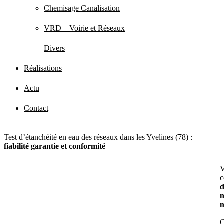
Chemisage Canalisation
VRD – Voirie et Réseaux
Divers
Réalisations
Actu
Contact
Test d’étanchéité en eau des réseaux dans les Yvelines (78) :
fiabilité garantie et conformité
V
c
d
n
m
C