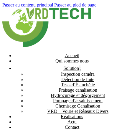
Passer au contenu principal
Passer au pied de page
Accueil
Qui sommes nous
Solutions
Inspection caméra
Détection de fuite
Tests d’Étanchéité
Fraisage canalisation
Hydrocurage et dégorgement
Pompage d’assainissement
Chemisage Canalisation
VRD – Voirie et Réseaux Divers
Réalisations
Actu
Contact