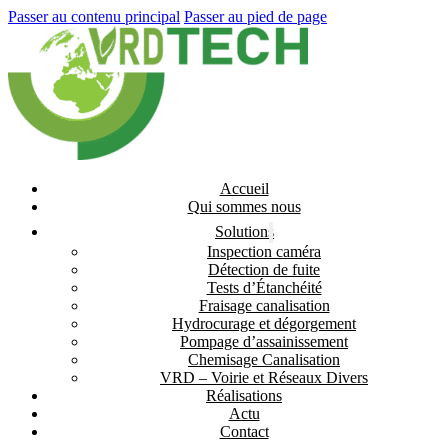
Passer au contenu principal
Passer au pied de page
Accueil
Qui sommes nous
Solutions
Inspection caméra
Détection de fuite
Tests d’Étanchéité
Fraisage canalisation
Hydrocurage et dégorgement
Pompage d’assainissement
Chemisage Canalisation
VRD – Voirie et Réseaux Divers
Réalisations
Actu
Contact