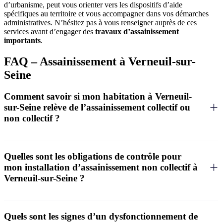
d’urbanisme, peut vous orienter vers les dispositifs d’aide
spécifiques au territoire et vous accompagner dans vos démarches
administratives. N’hésitez pas à vous renseigner auprès de ces
services avant d’engager des
travaux d’assainissement
importants
.
FAQ – Assainissement à Verneuil-sur-
Seine
Comment savoir si mon habitation à Verneuil-
sur-Seine relève de l’assainissement collectif ou
non collectif ?
Pour déterminer si votre habitation à Verneuil-sur-Seine est rattachée
au réseau d’assainissement collectif ou doit disposer d’un système
autonome, consultez le zonage d’assainissement disponible au
Quelles sont les obligations de contrôle pour
service urbanisme de la mairie. Vous pouvez également vérifier
mon installation d’assainissement non collectif à
votre facture d’eau qui mentionne généralement une redevance
Verneuil-sur-Seine ?
assainissement collectif si vous êtes raccordé. En cas de doute, le
SPANC (Service Public d’Assainissement Non Collectif) de
À Verneuil-sur-Seine, votre installation d’assainissement non
l’intercommunalité peut vous renseigner avec précision sur votre
collectif est soumise à un contrôle obligatoire par le SPANC selon
situation.
trois modalités : le contrôle de conception et d’exécution pour les
Quels sont les signes d’un dysfonctionnement de