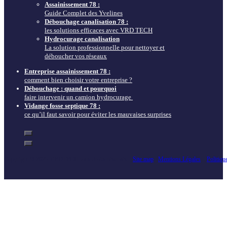
Assainissement 78 :
Guide Complet des Yvelines
Débouchage canalisation 78 :
les solutions efficaces avec VRD TECH
Hydrocurage canalisation
La solution professionnelle pour nettoyer et
déboucher vos réseaux
Entreprise assainissement 78 :
comment bien choisir votre entreprise ?
Débouchage : quand et pourquoi
faire intervenir un camion hydrocurage
Vidange fosse septique 78 :
ce qu’il faut savoir pour éviter les mauvaises surprises
Copyright © 2025 VRDTECH tous droits réservés –
Site map
–
Mentions Légales
–
Politiqu