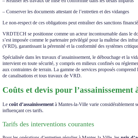
– Réaliser les travaux de mise en conformité dans les délais impartis
– Conserver les documents attestant de l’entretien et des vidanges
Le non-respect de ces obligations peut entraîner des sanctions financ
VRDTECH se positionne comme un acteur incontournable dans le do
s’est imposée comme le partenaire privilégié pour la maîtrise des inf
(VRD), garantissant la pérennité et la conformité des systèmes critique
Spécialisée dans les travaux d’assainissement, le débouchage et la vi
intervient en toute sécurité, y compris en milieux confinés ou réglem
aux contraintes de terrain. La gamme de services proposés comprend l’i
de canalisations et tous travaux de VRD.
Coûts et devis pour l’assainissement 
Le
coût d’assainissement
à Mantes-la-Ville varie considérablement sel
influençant ces tarifs.
Tarifs des interventions courantes
Pour les opérations d’entretien régulier à Mantes-la-Ville, les
prix d’a