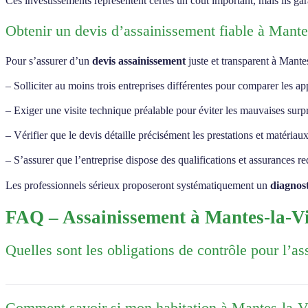
Ces investissements représentent certes un coût important, mais ils gara
Obtenir un devis d’assainissement fiable à Mante
Pour s’assurer d’un
devis assainissement
juste et transparent à Mante
– Solliciter au moins trois entreprises différentes pour comparer les a
– Exiger une visite technique préalable pour éviter les mauvaises surp
– Vérifier que le devis détaille précisément les prestations et matériau
– S’assurer que l’entreprise dispose des qualifications et assurances re
Les professionnels sérieux proposeront systématiquement un
diagnost
FAQ – Assainissement à Mantes-la-Vi
Quelles sont les obligations de contrôle pour l’as
À Mantes-la-Ville, les installations d’assainissement non collectif so
fonctionnement et l’entretien de l’installation. En cas de vente immobi
Comment savoir si mon habitation à Mantes-la-Vil
normes doivent être réalisés dans un délai d’un an après la vente ou d