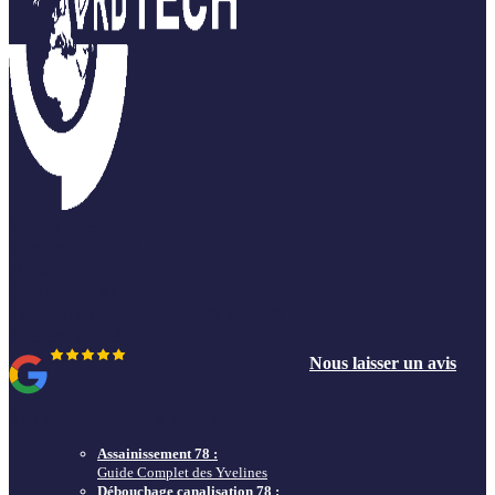
VRD TECH
6 rue de la Prévôté
78550 Houdan
01 86 90 98 30
du Lundi au Vendredi de 9h00 à 12h00
et 13h30 à 17h30
Nous laisser un avis
Nos actus & guides à ne pas louper
Assainissement 78 :
Guide Complet des Yvelines
Débouchage canalisation 78 :