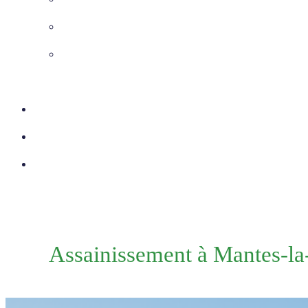
Chemisage Canalisation
VRD – Voirie et Réseaux
Divers
Réalisations
Actu
Contact
Assainissement à Mantes-la-V