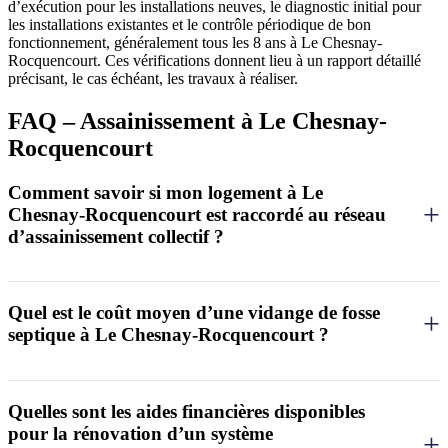
d’exécution pour les installations neuves, le diagnostic initial pour
les installations existantes et le contrôle périodique de bon
fonctionnement, généralement tous les 8 ans à Le Chesnay-
Rocquencourt. Ces vérifications donnent lieu à un rapport détaillé
précisant, le cas échéant, les travaux à réaliser.
FAQ – Assainissement à Le Chesnay-
Rocquencourt
Comment savoir si mon logement à Le
Chesnay-Rocquencourt est raccordé au réseau
d’assainissement collectif ?
Pour déterminer si votre logement est raccordé au réseau
d’assainissement collectif à Le Chesnay-Rocquencourt, vous pouvez
consulter le zonage d’assainissement disponible auprès du service
Quel est le coût moyen d’une vidange de fosse
urbanisme de la mairie ou de Versailles Grand Parc. Votre facture
septique à Le Chesnay-Rocquencourt ?
d’eau mentionne également une redevance d’assainissement collectif
si vous êtes raccordé. En cas de doute, vous pouvez demander un
À Le Chesnay-Rocquencourt, le coût moyen d’une vidange de fosse
diagnostic de vos installations auprès d’un professionnel certifié ou
septique se situe généralement entre 250 et 400 euros, selon le
du service assainissement de l’agglomération qui pourra confirmer
volume de la fosse et l’accessibilité des installations. Ce tarif
Quelles sont les aides financières disponibles
votre situation exacte.
comprend le pompage des matières, leur transport et leur traitement
pour la rénovation d’un système
dans une station agréée. Des frais supplémentaires peuvent