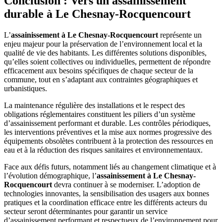
Conclusion : Vers un assainissement
diagnostic technique annexé à la promesse de vente puis à l’acte
privilégier l’infiltration à la parcelle lorsque la nature du sol le
authentique.
durable à Le Chesnay-Rocquencourt
permet. Pour les nouvelles constructions, le PLU impose
généralement un pourcentage minimal de surfaces perméables. Des
dispositifs de rétention comme les citernes ou les noues paysagères
L’
assainissement à Le Chesnay-Rocquencourt
représente un
peuvent être exigés pour limiter les rejets au réseau public. Le
enjeu majeur pour la préservation de l’environnement local et la
raccordement au réseau d’eaux pluviales, lorsqu’il existe, nécessite
qualité de vie des habitants. Les différentes solutions disponibles,
une autorisation spécifique. En cas de projet de construction ou de
qu’elles soient collectives ou individuelles, permettent de répondre
rénovation, il est recommandé de consulter le service urbanisme de
efficacement aux besoins spécifiques de chaque secteur de la
la mairie pour connaître précisément les prescriptions applicables à
commune, tout en s’adaptant aux contraintes géographiques et
votre parcelle.
urbanistiques.
La maintenance régulière des installations et le respect des
obligations réglementaires constituent les piliers d’un système
d’assainissement performant et durable. Les contrôles périodiques,
les interventions préventives et la mise aux normes progressive des
équipements obsolètes contribuent à la protection des ressources en
eau et à la réduction des risques sanitaires et environnementaux.
Face aux défis futurs, notamment liés au changement climatique et à
l’évolution démographique, l’
assainissement à Le Chesnay-
Rocquencourt
devra continuer à se moderniser. L’adoption de
technologies innovantes, la sensibilisation des usagers aux bonnes
pratiques et la coordination efficace entre les différents acteurs du
secteur seront déterminantes pour garantir un service
d’assainissement performant et respectueux de l’environnement pour