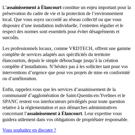
24h/24 à Élancourt), 3) Si le problème semble provenir du réseau
canalisation varient selon l’urgence de la situation et le prestataire
public (débordement de regard sur la voie publique), contactez le
L’
assainissement à Élancourt
constitue un enjeu important pour la
contacté. En cas d’urgence (remontées d’eaux usées, toilettes
service d’astreinte de Saint-Quentin-en-Yvelines au numéro dédié
préservation du cadre de vie et la protection de l’environnement
complètement bouchées), la plupart des professionnels locaux
aux urgences, 4) En cas de pollution avérée ou de risque sanitaire
local. Que vous soyez raccordé au réseau collectif ou que vous
interviennent dans un délai de 1 à 4 heures. Pour des problèmes
important, informez également la mairie d’Élancourt. Conservez
disposiez d’une installation individuelle, l’entretien régulier et le
moins critiques (écoulement lent), comptez généralement 24 à 48
tous les justificatifs d’intervention pour d’éventuelles démarches
respect des normes sont essentiels pour éviter désagréments et
heures. Plusieurs entreprises d’assainissement à Élancourt proposent
d’assurance.
surcoûts.
un service 7j/7 avec des majorations tarifaires pour les interventions
en soirée, week-end ou jours fériés. Il est recommandé d’avoir les
Les professionnels locaux, comme VRDTECH, offrent une gamme
coordonnées d’un prestataire de confiance avant qu’une urgence ne
complète de services adaptés aux spécificités du territoire
survienne.
élancourtois, depuis le simple débouchage jusqu’à la création
complète d’installations. N’hésitez pas à les solliciter tant pour vos
interventions d’urgence que pour vos projets de mise en conformité
ou d’amélioration.
Enfin, rappelez-vous que les services d’assainissement de la
communauté d’agglomération de Saint-Quentin-en-Yvelines et le
SPANC restent vos interlocuteurs privilégiés pour toute question
relative à la réglementation et aux démarches administratives
concernant l’
assainissement à Élancourt
. Leur expertise vous
guidera utilement dans vos obligations de propriétaire responsable.
Vous souhaitez en discuter ?