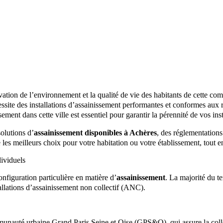
ation de l’environnement et la qualité de vie des habitants de cette co
essite des installations d’assainissement performantes et conformes aux
sement dans cette ville est essentiel pour garantir la pérennité de vos ins
olutions d’
assainissement disponibles à Achères
, des réglementations
les meilleurs choix pour votre habitation ou votre établissement, tout e
dividuels
nfiguration particulière en matière d’
assainissement
. La majorité du t
tallations d’assainissement non collectif (ANC).
unauté urbaine Grand Paris Seine et Oise (GPS&O), qui assure la collecte