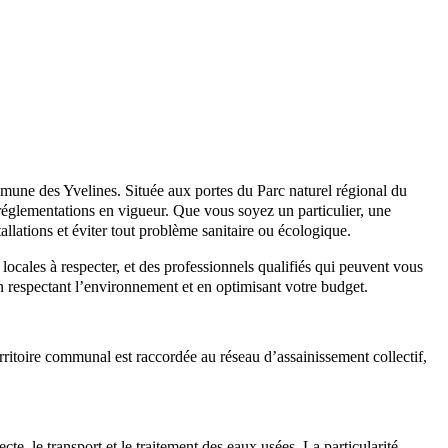
mmune des Yvelines. Située aux portes du Parc naturel régional du
 réglementations en vigueur. Que vous soyez un particulier, une
tallations et éviter tout problème sanitaire ou écologique.
 locales à respecter, et des professionnels qualifiés qui peuvent vous
n respectant l’environnement et en optimisant votre budget.
erritoire communal est raccordée au réseau d’assainissement collectif,
, le transport et le traitement des eaux usées. La particularité