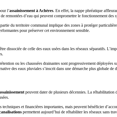
our l’
assainissement à Achères
. En effet, la nappe phréatique affleura
els de remontées d’eau qui peuvent compromettre le fonctionnement des s
 partie du territoire communal implique des zones à protéger particulière
erformantes pour préserver cet environnement sensible.
 être dissociée de celle des eaux usées dans les réseaux séparatifs. L’im
s.
étention ou les chaussées drainantes sont progressivement déployées sur
ternative des eaux pluviales s’inscrit dans une démarche plus globale d
’assainissement
peuvent dater de plusieurs décennies. La réhabilitation 
usées.
tes techniques et financières importantes, mais peuvent bénéficier d’ac
canalisations
permettent aujourd’hui de réhabiliter les réseaux sans tra