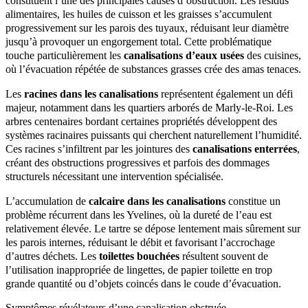
constituent l’une des principales causes d’obstruction. Les résidus
alimentaires, les huiles de cuisson et les graisses s’accumulent
progressivement sur les parois des tuyaux, réduisant leur diamètre
jusqu’à provoquer un engorgement total. Cette problématique
touche particulièrement les
canalisations d’eaux usées
des cuisines,
où l’évacuation répétée de substances grasses crée des amas tenaces.
Les
racines dans les canalisations
représentent également un défi
majeur, notamment dans les quartiers arborés de Marly-le-Roi. Les
arbres centenaires bordant certaines propriétés développent des
systèmes racinaires puissants qui cherchent naturellement l’humidité.
Ces racines s’infiltrent par les jointures des
canalisations enterrées
,
créant des obstructions progressives et parfois des dommages
structurels nécessitant une intervention spécialisée.
L’accumulation de
calcaire dans les canalisations
constitue un
problème récurrent dans les Yvelines, où la dureté de l’eau est
relativement élevée. Le tartre se dépose lentement mais sûrement sur
les parois internes, réduisant le débit et favorisant l’accrochage
d’autres déchets. Les
toilettes bouchées
résultent souvent de
l’utilisation inappropriée de lingettes, de papier toilette en trop
grande quantité ou d’objets coincés dans le coude d’évacuation.
Symptômes révélateurs d’une canalisation obstruée