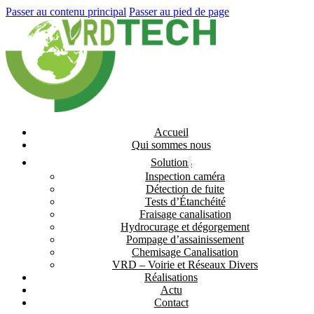
Passer au contenu principal
Passer au pied de page
Accueil
Qui sommes nous
Solutions
Inspection caméra
Détection de fuite
Tests d’Étanchéité
Fraisage canalisation
Hydrocurage et dégorgement
Pompage d’assainissement
Chemisage Canalisation
VRD – Voirie et Réseaux Divers
Réalisations
Actu
Contact