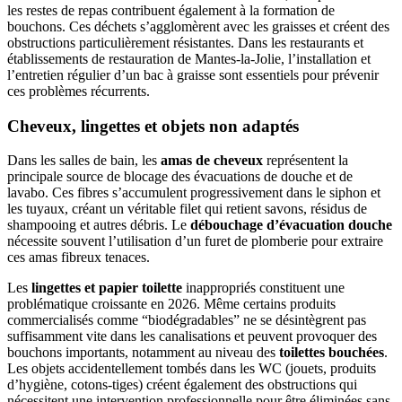
les restes de repas contribuent également à la formation de
bouchons. Ces déchets s’agglomèrent avec les graisses et créent des
obstructions particulièrement résistantes. Dans les restaurants et
établissements de restauration de Mantes-la-Jolie, l’installation et
l’entretien régulier d’un bac à graisse sont essentiels pour prévenir
ces problèmes récurrents.
Cheveux, lingettes et objets non adaptés
Dans les salles de bain, les
amas de cheveux
représentent la
principale source de blocage des évacuations de douche et de
lavabo. Ces fibres s’accumulent progressivement dans le siphon et
les tuyaux, créant un véritable filet qui retient savons, résidus de
shampooing et autres débris. Le
débouchage d’évacuation douche
nécessite souvent l’utilisation d’un furet de plomberie pour extraire
ces amas fibreux tenaces.
Les
lingettes et papier toilette
inappropriés constituent une
problématique croissante en 2026. Même certains produits
commercialisés comme “biodégradables” ne se désintègrent pas
suffisamment vite dans les canalisations et peuvent provoquer des
bouchons importants, notamment au niveau des
toilettes bouchées
.
Les objets accidentellement tombés dans les WC (jouets, produits
d’hygiène, cotons-tiges) créent également des obstructions qui
nécessitent une intervention professionnelle pour être éliminées sans