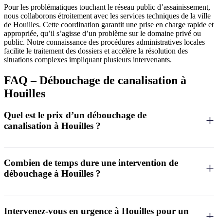
Pour les problématiques touchant le réseau public d’assainissement,
nous collaborons étroitement avec les services techniques de la ville
de Houilles. Cette coordination garantit une prise en charge rapide et
appropriée, qu’il s’agisse d’un problème sur le domaine privé ou
public. Notre connaissance des procédures administratives locales
facilite le traitement des dossiers et accélère la résolution des
situations complexes impliquant plusieurs intervenants.
FAQ – Débouchage de canalisation à
Houilles
Quel est le prix d’un débouchage de
canalisation à Houilles ?
Le tarif d’un débouchage varie selon la complexité de l’intervention,
la localisation du bouchon et la technique employée. Pour un
débouchage simple, comptez généralement entre 120€ et 250€. Les
Combien de temps dure une intervention de
interventions nécessitant un hydrocurage ou un passage caméra
débouchage à Houilles ?
peuvent atteindre 400€ à 800€. Nous établissons systématiquement
un devis gratuit et transparent avant toute intervention à Houilles.
La durée d’intervention dépend de la nature et de l’accessibilité du
bouchon. Un débouchage simple peut être résolu en 30 minutes à 1
heure. Pour les obstructions plus complexes nécessitant un curage
Intervenez-vous en urgence à Houilles pour un