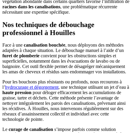
végétation abondante dans certains quartiers favorise l’infiltration de
racines dans les canalisations
, une problématique récurrente
nécessitant une expertise spécifique.
Nos techniques de débouchage
professionnel à Houilles
Face à une
canalisation bouchée
, nous déployons des méthodes
adaptées à chaque situation. Le débouchage manuel à l’aide d’un
furet de plomberie
convient pour les obstructions simples et
superficielles, notamment dans les évacuations de lavabo ou de
baignoire. Cet outil flexible permet de désagréger mécaniquement
les amas de cheveux et résidus sans endommager vos installations.
Pour les bouchons plus résistants ou profonds, nous recourons à
l’
hydrocurage et dégorgement
, une technique utilisant un jet d’eau à
haute pression
pour déloger efficacement les accumulations de
graisse, tartre et déchets. Cette méthode présente l’avantage de
nettoyer intégralement les parois des canalisations, prévenant ainsi
les récidives. À Houilles, nous intervenons régulièrement sur des
réseaux d’assainissement collectif et individuel avec cette
technologie de pointe.
Le
curage de canalisation
s’impose parfois comme solution