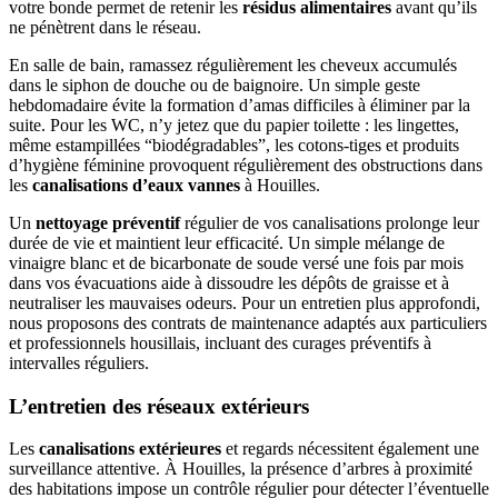
votre bonde permet de retenir les
résidus alimentaires
avant qu’ils
ne pénètrent dans le réseau.
En salle de bain, ramassez régulièrement les cheveux accumulés
dans le siphon de douche ou de baignoire. Un simple geste
hebdomadaire évite la formation d’amas difficiles à éliminer par la
suite. Pour les WC, n’y jetez que du papier toilette : les lingettes,
même estampillées “biodégradables”, les cotons-tiges et produits
d’hygiène féminine provoquent régulièrement des obstructions dans
les
canalisations d’eaux vannes
à Houilles.
Un
nettoyage préventif
régulier de vos canalisations prolonge leur
durée de vie et maintient leur efficacité. Un simple mélange de
vinaigre blanc et de bicarbonate de soude versé une fois par mois
dans vos évacuations aide à dissoudre les dépôts de graisse et à
neutraliser les mauvaises odeurs. Pour un entretien plus approfondi,
nous proposons des contrats de maintenance adaptés aux particuliers
et professionnels housillais, incluant des curages préventifs à
intervalles réguliers.
L’entretien des réseaux extérieurs
Les
canalisations extérieures
et regards nécessitent également une
surveillance attentive. À Houilles, la présence d’arbres à proximité
des habitations impose un contrôle régulier pour détecter l’éventuelle