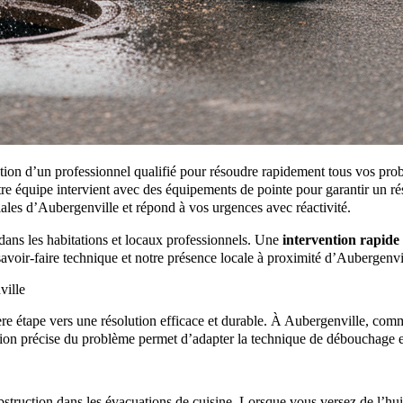
ntion d’un professionnel qualifié pour résoudre rapidement tous vos pro
e équipe intervient avec des équipements de pointe pour garantir un résu
ciales d’Aubergenville et répond à vos urgences avec réactivité.
dans les habitations et locaux professionnels. Une
intervention rapide
avoir-faire technique et notre présence locale à proximité d’Aubergenvi
ville
re étape vers une résolution efficace et durable. À Aubergenville, com
on précise du problème permet d’adapter la technique de débouchage et 
bstruction dans les évacuations de cuisine. Lorsque vous versez de l’hui