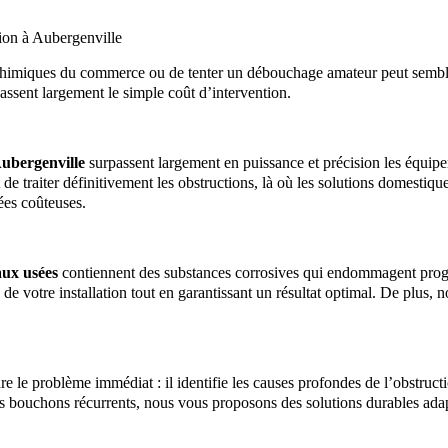
ion à Aubergenville
its chimiques du commerce ou de tenter un débouchage amateur peut semb
ssent largement le simple coût d’intervention.
Aubergenville
surpassent largement en puissance et précision les équip
de traiter définitivement les obstructions, là où les solutions domestiqu
ées coûteuses.
aux usées
contiennent des substances corrosives qui endommagent progr
e votre installation tout en garantissant un résultat optimal. De plus, n
e le problème immédiat : il identifie les causes profondes de l’obstructi
les bouchons récurrents, nous vous proposons des solutions durables adap