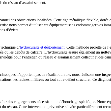
ds du réseau d’assainissement.
nuel des obstructions localisées. Cette tige métallique flexible, dotée d
pertise nous permet d’utiliser cet équipement sans endommager vos insta
ons d’éviers.
 technique d’
hydrocurage et dégorgement
. Cette méthode projette de l’
iée ou les dépôts de calcaire. L’hydrocurage assure également un
nettoy
ivilégié pour l’entretien du réseau d’assainissement collectif et des can
classiques n’apportent pas de résultat durable, nous réalisons une
inspe
rmations, les racines infiltrées ou tout autre défaut structurel. Ce diagno
 subir des engorgements nécessitant un débouchage spécifique. Notre 
t du réseau. Cette intervention préventive s’avère particulièrement reco