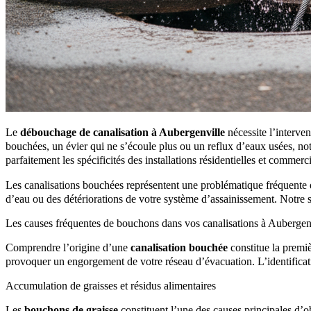
Le
débouchage de canalisation à Aubergenville
nécessite l’interve
bouchées, un évier qui ne s’écoule plus ou un reflux d’eaux usées, notr
parfaitement les spécificités des installations résidentielles et commer
Les canalisations bouchées représentent une problématique fréquente 
d’eau ou des détériorations de votre système d’assainissement. Notre s
Les causes fréquentes de bouchons dans vos canalisations à Aubergen
Comprendre l’origine d’une
canalisation bouchée
constitue la premiè
provoquer un engorgement de votre réseau d’évacuation. L’identificati
Accumulation de graisses et résidus alimentaires
Les
bouchons de graisse
constituent l’une des causes principales d’o